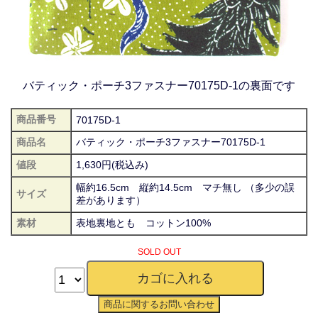
バティック・ポーチ3ファスナー70175D-1の裏面です
商品番号
70175D-1
商品名
バティック・ポーチ3ファスナー70175D-1
値段
1,630円(税込み)
幅約16.5cm 縦約14.5cm マチ無し （多少の誤
サイズ
差があります）
素材
表地裏地とも コットン100%
SOLD OUT