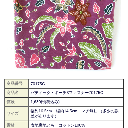
商品番号
70175C
商品名
バティック・ポーチ3ファスナー70175C
値段
1,630円(税込み)
幅約16.5cm 縦約14.5cm マチ無し （多少の誤
サイズ
差があります）
素材
表地裏地とも コットン100%