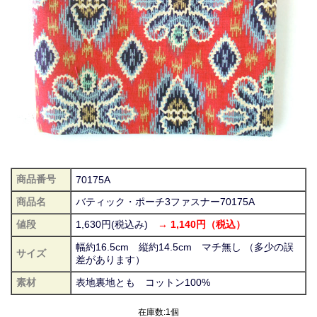
商品番号
70175A
商品名
バティック・ポーチ3ファスナー70175A
値段
1,630円(税込み)
→ 1,140円（税込）
幅約16.5cm 縦約14.5cm マチ無し （多少の誤
サイズ
差があります）
素材
表地裏地とも コットン100%
在庫数:1個