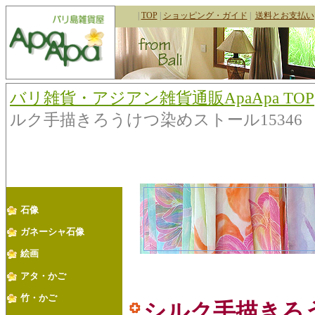
|
TOP
|
ショッピング・ガイド
|
送料とお支払い
バリ雑貨・アジアン雑貨通販ApaApa TOP
ルク手描きろうけつ染めストール15346
石像
ガネーシャ石像
絵画
アタ・かご
竹・かご
シルク手描きろ