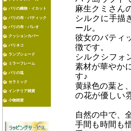
麻生クミさん
バリの織物・イカット
シルクに手描
バリの布・バティック
ール。
バリの布・パレオ
彼女のバティ
クッションカバー
徴です。
バリネコ
ランプシェード
シルクシフォ
ミラーフレーム
素材が華やか
バリの塩
す♪
セラミック
黄緑色の葉と
インテリア雑貨
の花が優しい
小物雑貨
自然の中で、
手間も時間も