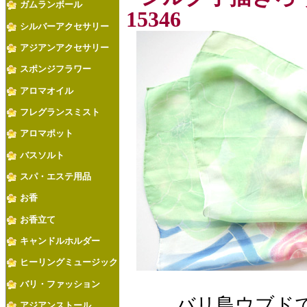
ガムランボール
15346
シルバーアクセサリー
アジアンアクセサリー
スポンジフラワー
アロマオイル
フレグランスミスト
アロマポット
バスソルト
スパ・エステ用品
お香
お香立て
キャンドルホルダー
ヒーリングミュージック
バリ・ファッション
バリ島ウブド
アジアンストール