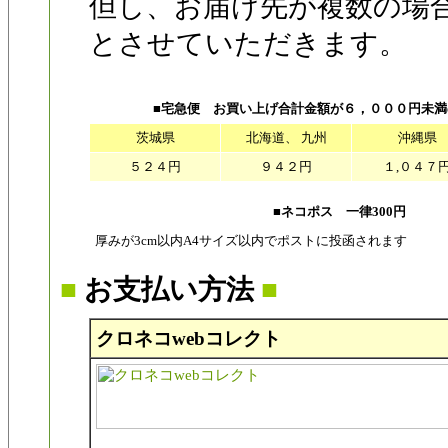
但し、お届け先が複数の場
とさせていただきます。
■宅急便 お買い上げ合計金額が６，０００円未
茨城県
北海道、 九州
沖縄県
５２４円
９４２円
１,０４７
■ネコポス 一律300円
厚みが3cm以内A4サイズ以内でポストに投函されます
■
お支払い方法
■
クロネコwebコレクト