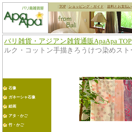
|
TOP
|
ショッピング・ガイド
|
送料とお支払い
バリ雑貨・アジアン雑貨通販ApaApa TOP
ルク・コットン手描きろうけつ染めストール
石像
ガネーシャ石像
絵画
アタ・かご
竹・かご