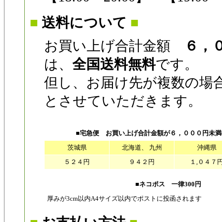
■
送料について
■
お買い上げ合計金額
６，
は、
全国送料無料
です。
但し、お届け先が複数の場
とさせていただきます。
■宅急便 お買い上げ合計金額が６，０００円未
茨城県
北海道、 九州
沖縄県
５２４円
９４２円
１,０４７
■ネコポス 一律300円
厚みが3cm以内A4サイズ以内でポストに投函されます