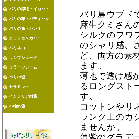
バリの織物・イカット
バリ島ウブド
バリの布・バティック
麻生クミさん
バリの布・パレオ
シルクのフワ
クッションカバー
のシャリ感、
バリネコ
ど、両方の素
ランプシェード
ます。
ミラーフレーム
薄地で透け感
バリの塩
るロングスト
セラミック
す。
インテリア雑貨
コットンやリ
小物雑貨
ランク上のカ
ませんか。
薄紫のグラデ