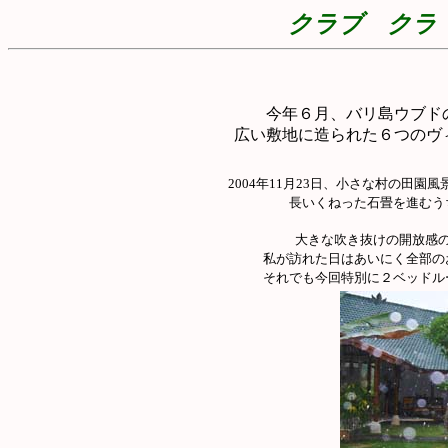
クラブ クラ・チ
今年６月、バリ島ウブド
広い敷地に造られた６つのヴ
2004年11月23日、小さな村の田
長いくねった石畳を進むう
大きな吹き抜けの開放感
私が訪れた日はあいにく全部の
それでも今回特別に２ベッドル